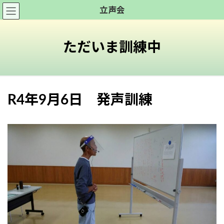
コ
ナ
立声会
ン
ビ
テ
ゲ
ン
ー
ただいま訓練中
ツ
シ
へ
ョ
ス
ン
キ
に
R4年9月6日 発声訓練
ッ
移
プ
動