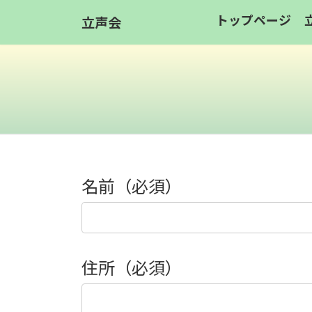
コ
ナ
トップページ
立声会
ン
ビ
テ
ゲ
ン
ー
ツ
シ
へ
ョ
ス
ン
キ
に
ッ
移
名前（必須）
プ
動
住所（必須）