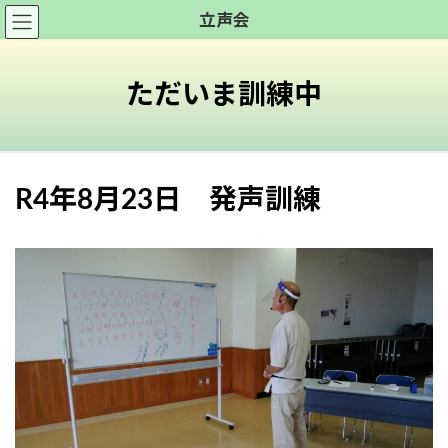
コ
ナ
立声会
ン
ビ
テ
ゲ
ン
ー
ただいま訓練中
ツ
シ
へ
ョ
ス
ン
キ
に
R4年8月23日 発声訓練
ッ
移
プ
動