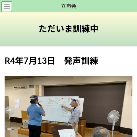
コ
ナ
立声会
ン
ビ
テ
ゲ
ン
ー
ただいま訓練中
ツ
シ
へ
ョ
ス
ン
キ
に
R4年7月13日 発声訓練
ッ
移
プ
動