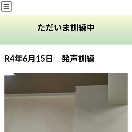
コ
ナ
立声会
ン
ビ
テ
ゲ
ン
ー
ただいま訓練中
ツ
シ
へ
ョ
ス
ン
キ
に
R4年6月15日 発声訓練
ッ
移
プ
動