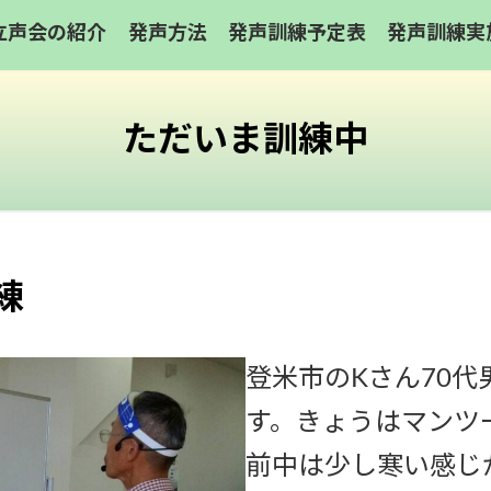
立声会の紹介
発声方法
発声訓練予定表
発声訓練実
ただいま訓練中
練
登米市のKさん70
す。きょうはマンツ
前中は少し寒い感じ