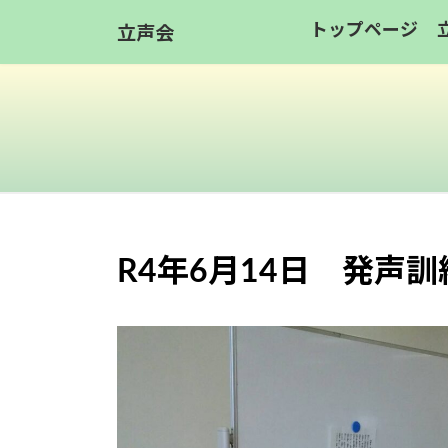
コ
ナ
トップページ
立声会
ン
ビ
テ
ゲ
ン
ー
ツ
シ
へ
ョ
ス
ン
キ
に
ッ
移
R4年6月14日 発声訓
プ
動