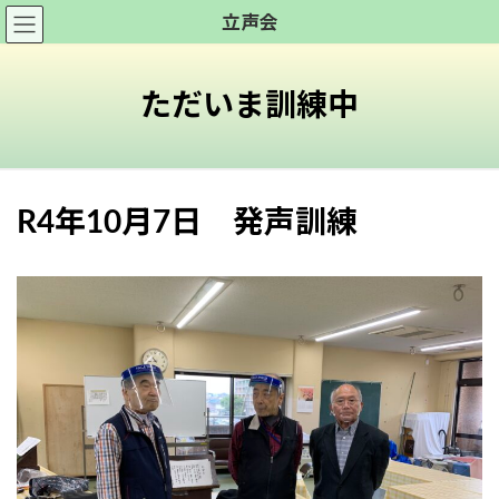
コ
ナ
立声会
ン
ビ
テ
ゲ
ン
ー
ただいま訓練中
ツ
シ
へ
ョ
ス
ン
キ
に
R4年10月7日 発声訓練
ッ
移
プ
動