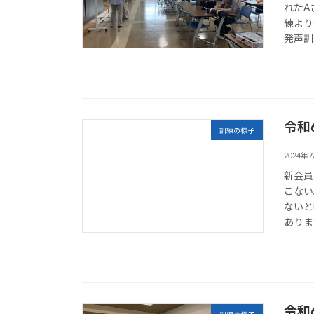
れたA
練より
発声訓
令和
訓練の様子
2024年
新会員
こない
ないと
ありま
令和