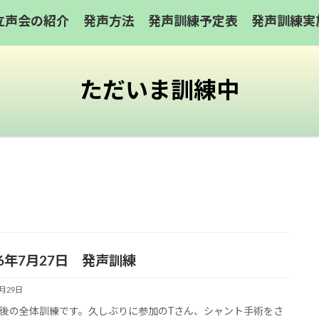
立声会の紹介
発声方法
発声訓練予定表
発声訓練実
ただいま訓練中
6年7月27日 発声訓練
7月29日
後の全体訓練です。久しぶりに参加のTさん、シャント手術をさ