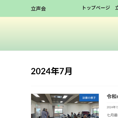
コ
ナ
トップページ
立声会
ン
ビ
テ
ゲ
ン
ー
ツ
シ
へ
ョ
ス
ン
キ
に
ッ
移
2024年7月
プ
動
令和
訓練の様子
2024年
七月最