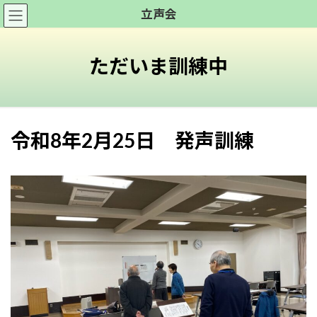
コ
ナ
立声会
ン
ビ
テ
ゲ
ン
ー
ただいま訓練中
ツ
シ
へ
ョ
ス
ン
キ
に
令和8年2月25日 発声訓練
ッ
移
プ
動