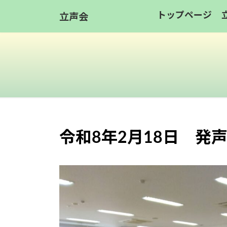
コ
ナ
トップページ
立声会
ン
ビ
テ
ゲ
ン
ー
ツ
シ
へ
ョ
ス
ン
キ
に
ッ
移
令和8年2月18日 発
プ
動