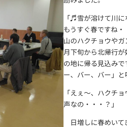
励みました。
「♬雪が溶けて川に
もうすぐ春ですね・
山のハクチョウやガ
月下旬から北帰行が
の地に帰る見込みで
ー、バー、バー」と
「えぇ～、ハクチョ
声なの・・・？」
日増しに春めいて