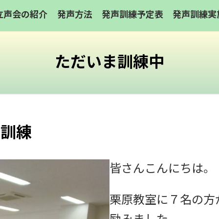
立声会の紹介
発声方法
発声訓練予定表
発声訓練実
ただいま訓練中
声訓練
皆さんこんにちは。
栗原教室に７名の方