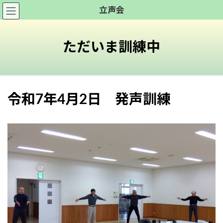
コ
ナ
立声会
ン
ビ
テ
ゲ
ン
ー
ただいま訓練中
ツ
シ
へ
ョ
ス
ン
キ
に
令和7年4月2日 発声訓練
ッ
移
プ
動