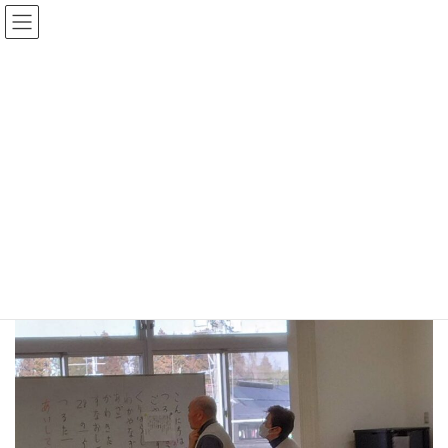
コ
ナ
立声会
ン
ビ
テ
ゲ
ン
ー
ただいま訓練中
ツ
シ
へ
ョ
ス
ン
キ
に
令和8年1月21日 発声訓練
ッ
移
プ
動