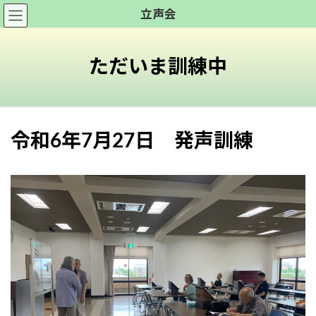
コ
ナ
立声会
ン
ビ
テ
ゲ
ン
ー
ただいま訓練中
ツ
シ
へ
ョ
ス
ン
キ
に
令和6年7月27日 発声訓練
ッ
移
プ
動