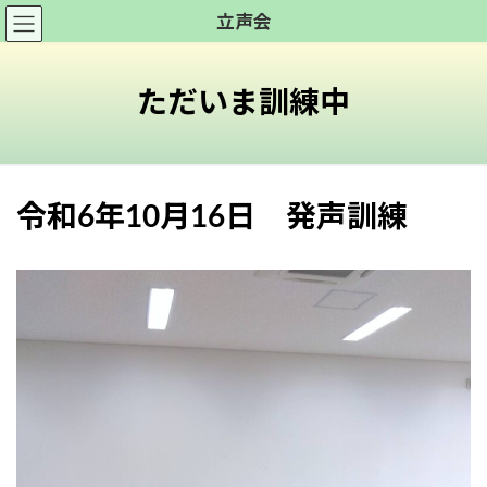
コ
ナ
立声会
ン
ビ
テ
ゲ
ン
ー
ただいま訓練中
ツ
シ
へ
ョ
ス
ン
キ
に
令和6年10月16日 発声訓練
ッ
移
プ
動