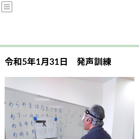
コ
ナ
立声会
ン
ビ
テ
ゲ
ン
ー
ただいま訓練中
ツ
シ
へ
ョ
ス
ン
キ
に
令和5年1月31日 発声訓練
ッ
移
プ
動