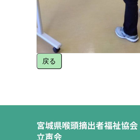
戻る
宮城県喉頭摘出者福祉協会
立声会