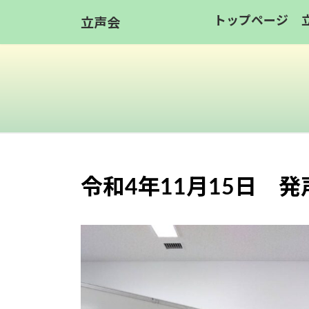
コ
ナ
トップページ
立声会
ン
ビ
テ
ゲ
ン
ー
ツ
シ
へ
ョ
ス
ン
キ
に
ッ
移
令和4年11月15日 
プ
動