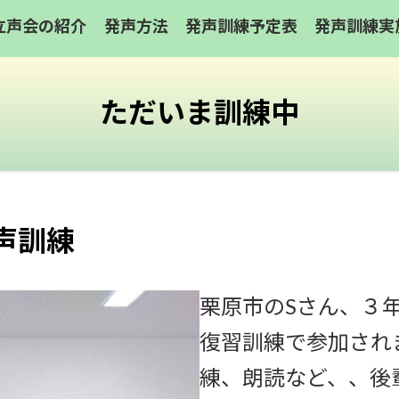
立声会の紹介
発声方法
発声訓練予定表
発声訓練実
ただいま訓練中
発声訓練
栗原市のSさん、３
復習訓練で参加され
練、朗読など、、後